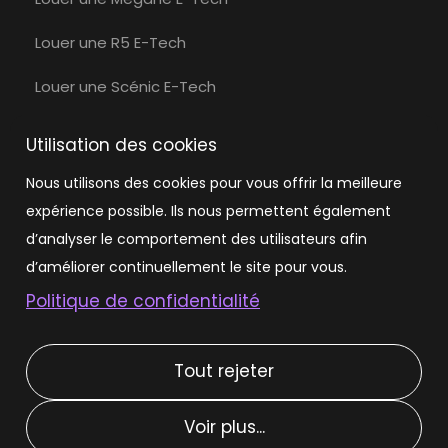
Louer une R5 E-Tech
Louer une Scénic E-Tech
Louer une Volvo
Utilisation des cookies
Louer une Volvo EX30
Nous utilisons des cookies pour vous offrir la meilleure
expérience possible. Ils nous permettent également
Louer une Tesla
d’analyser le comportement des utilisateurs afin
Louer une Tesla Model 3
d’améliorer continuellement le site pour vous.
Politique de confidentialité
Louer une Tesla Model Y
Tout rejeter
Types de location
Voir plus...
Location courte durée