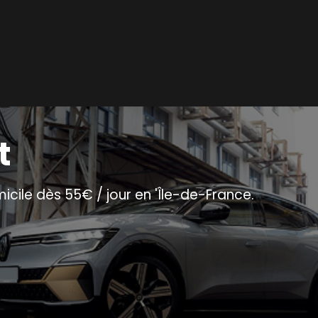
t
micile dès 55€ / jour en 'Île-de-France.