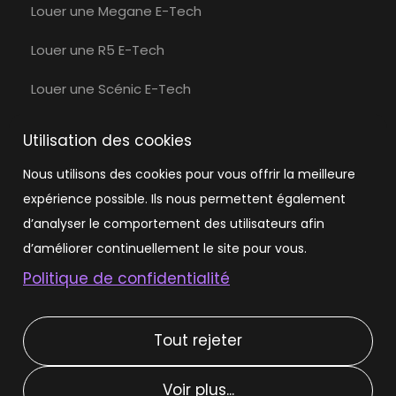
Louer une Megane E-Tech
Louer une R5 E-Tech
Louer une Scénic E-Tech
Louer une Volvo
Utilisation des cookies
Louer une Volvo EX30
Nous utilisons des cookies pour vous offrir la meilleure
expérience possible. Ils nous permettent également
Louer une Tesla
d’analyser le comportement des utilisateurs afin
Louer une Tesla Model 3
d’améliorer continuellement le site pour vous.
Politique de confidentialité
Louer une Tesla Model Y
Tout rejeter
Types de location
Voir plus...
Location courte durée