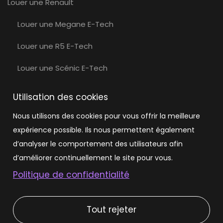
Louer une Renault
Louer une Megane E-Tech
Louer une R5 E-Tech
Louer une Scénic E-Tech
Louer une Volvo
Utilisation des cookies
Louer une Volvo EX30
Nous utilisons des cookies pour vous offrir la meilleure
expérience possible. Ils nous permettent également
Louer une Tesla
d’analyser le comportement des utilisateurs afin
Louer une Tesla Model 3
d’améliorer continuellement le site pour vous.
Politique de confidentialité
Louer une Tesla Model Y
Tout rejeter
Types de location