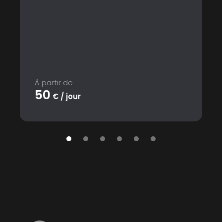
À partir de
50
€ / jour