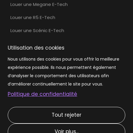
Louer une Megane E-Tech
Louer une R5 E-Tech
Louer une Scénic E-Tech
Louer une Volvo
Utilisation des cookies
Louer une Volvo EX30
Nous utilisons des cookies pour vous offrir la meilleure
expérience possible. Ils nous permettent également
Louer une Tesla
d’analyser le comportement des utilisateurs afin
Louer une Tesla Model 3
d’améliorer continuellement le site pour vous.
Politique de confidentialité
Louer une Tesla Model Y
Tout rejeter
Types de location
Voir plus...
Location courte durée