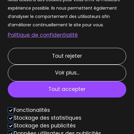
expérience possible. Ils nous permettent également
Louer une Tesla
d’analyser le comportement des utilisateurs afin
Louer une Tesla Model 3
d’améliorer continuellement le site pour vous.
Politique de confidentialité
Louer une Tesla Model Y
Tout rejeter
Types de location
Voir plus...
Location courte durée
Location moyenne durée
Tout accepter
Location weekend
Fonctionalités
Voiture autonome
Stockage des statistiques
Stockage des publicités
Données utilisateur des publicités