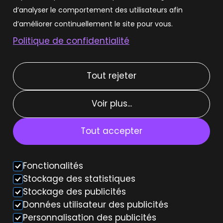
d’analyser le comportement des utilisateurs afin
Louer une Tesla Model 3
d’améliorer continuellement le site pour vous.
Politique de confidentialité
Louer une Tesla Model Y
Tout rejeter
Types de location
Voir plus...
Location courte durée
Location moyenne durée
Tout accepter
Location weekend
Fonctionalités
Voiture autonome
Stockage des statistiques
Stockage des publicités
Données utilisateur des publicités
Personnalisation des publicités