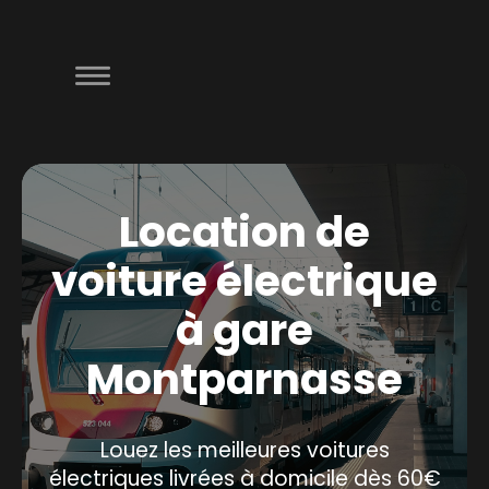
Location de
voiture électrique
à gare
Montparnasse
Louez les meilleures voitures
électriques livrées à domicile dès 60€