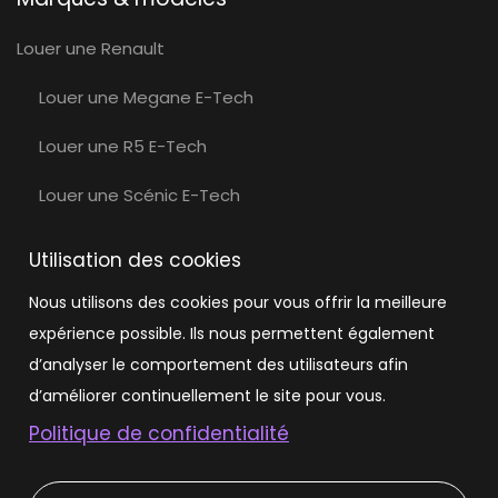
Louer une Renault
Louer une Megane E-Tech
Louer une R5 E-Tech
Louer une Scénic E-Tech
Louer une Volvo
Utilisation des cookies
Louer une Volvo EX30
Nous utilisons des cookies pour vous offrir la meilleure
expérience possible. Ils nous permettent également
Louer une Tesla
d’analyser le comportement des utilisateurs afin
Louer une Tesla Model 3
d’améliorer continuellement le site pour vous.
Politique de confidentialité
Louer une Tesla Model Y