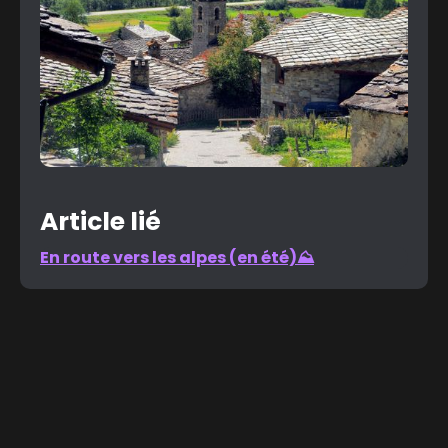
Article lié
En route vers les alpes (en été)⛰️