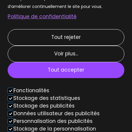
Louer une Tesla Model 3
d’améliorer continuellement le site pour vous.
Politique de confidentialité
Louer une Tesla Model Y
Tout rejeter
Types de location
Voir plus...
Location courte durée
Location moyenne durée
Tout accepter
Location weekend
Fonctionalités
Voiture autonome
Stockage des statistiques
Stockage des publicités
Données utilisateur des publicités
Personnalisation des publicités
Stockage de la personnalisation