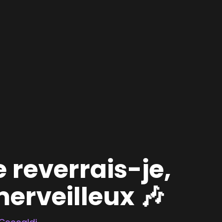
 reverrais-je,
erveilleux 🎶