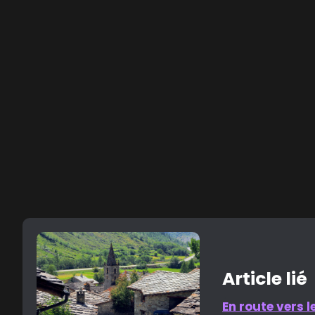
location de voiture a
Voiture autonome
Article lié
En route vers l