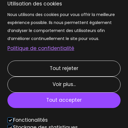
Utilisation des cookies
Louer une Volvo EX30
Nous utilisons des cookies pour vous offrir la meilleure
expérience possible. Ils nous permettent également
Louer une Tesla
d’analyser le comportement des utilisateurs afin
Louer une Tesla Model 3
d’améliorer continuellement le site pour vous.
Politique de confidentialité
Louer une Tesla Model Y
Tout rejeter
Types de location
Voir plus...
Location courte durée
Location moyenne durée
Tout accepter
Location weekend
Fonctionalités
Voiture autonome
Stockage des statistiques