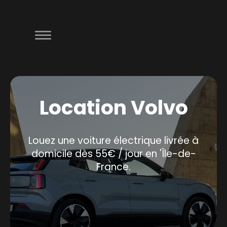
Location Volvo
Louez une voiture électrique livrée à
domicile dès 55€ / jour en 'Île-de-
France.