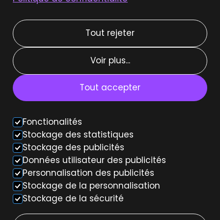
Louer une Tesla Model Y
Tout rejeter
Types de location
Voir plus...
Location courte durée
Location moyenne durée
Tout accepter
Location weekend
Fonctionalités
Voiture autonome
Stockage des statistiques
Stockage des publicités
Données utilisateur des publicités
Personnalisation des publicités
Stockage de la personnalisation
Stockage de la sécurité